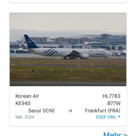
Korean Air
HL7783
KE945
B77W
Seoul (ICN)
→
Frankfurt (FRA)
Mär. 2024
EDDF FRA 📍
Mehr >