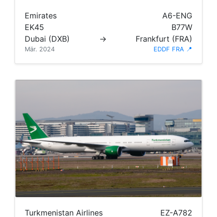
Emirates
A6-ENG
EK45
B77W
Dubai (DXB)
→
Frankfurt (FRA)
Mär. 2024
EDDF FRA 📍
Turkmenistan Airlines
EZ-A782