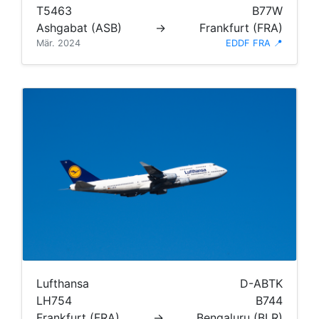
T5463
B77W
Ashgabat (ASB)
→
Frankfurt (FRA)
Mär. 2024
EDDF FRA 📍
Lufthansa
D-ABTK
LH754
B744
Frankfurt (FRA)
→
Bengaluru (BLR)